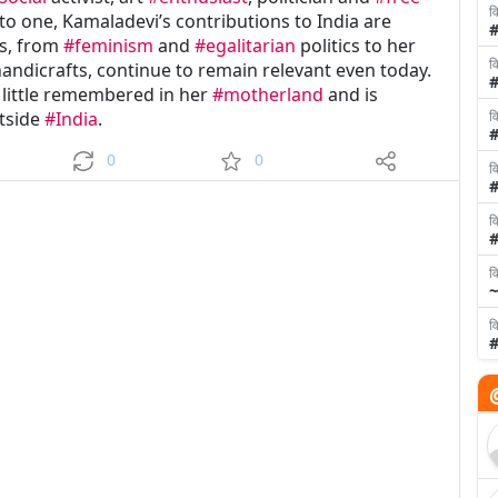
वि
nto one, Kamaladevi’s contributions to India are
#
as, from
#feminism
and
#egalitarian
politics to her
वि
handicrafts, continue to remain relevant even today.
 little remembered in her
#motherland
and is
वि
tside
#India
.
#
0
0
वि
वि
वि
~
वि
#
@