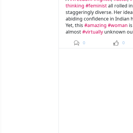
thinking
#feminist
all rolled i
staggeringly diverse. Her ide
abiding confidence in Indian 
Yet, this
#amazing
#woman
is
almost
#virtually
unknown ou
0
0