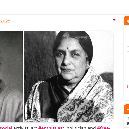
Give Us Your Feedback
प
l 2025
~
वि
#
social
activist, art
#enthusiast
, politician and
#free-